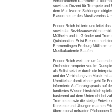
verschiedenen Kammermusikformati
sowie als Dozent für Trompete und 
dem Musikverein Schliengen dirigier
Blasorchester des Musikvereins Um
Frieder Reich initiierte und leitet 
sowie das Bezirksauswahlensembl
Müllheim und ist Gründer und Trompe
Quintonation. Er ist Bezirkschorlei
Emmendingen-Freiburg-Müllheim und
Musikakademie Staufen.
Frieder Reich weist ein umfassende
Orchestertrompeter vor. Im Duospiel
als Solist setzt er durch die Interpe
und der Verbindung von Musik mit 
Unmittelbar damit einher geht für Fri
informierte Aufführungspraxis auf d
fundiertes Wissen hinsichtlich spie
basierend auf dem Unterricht bei za
Trompete sowie die stetige Entwickl
Konzepte und Übungen machen Frie
überregional gefragten Pädagogen f