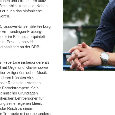
onen und Orchestern aktiv
Ensembleleitung tätig. Neben
t er auch das sinfonische
kirch.
das Crossover-Ensemble Freiburg
e Emmendingen-Freiburg-
ter im Blechbläserquintett
ter im Posaunenbezirk
 assistiert an der BDB-
s Repertoire insbesondere als
 mit Orgel und Klavier sowie
tation zeitgenössischer Musik
anderen Künsten Akzente.
eder Reich die historisch
er Barocktrompete. Sein
ltechnischer Grundlagen
hlreichen Lehrpersonen für
ung seiner eigenen Ideen,
der Reich zu einem
ür Trompete mit der besonderen