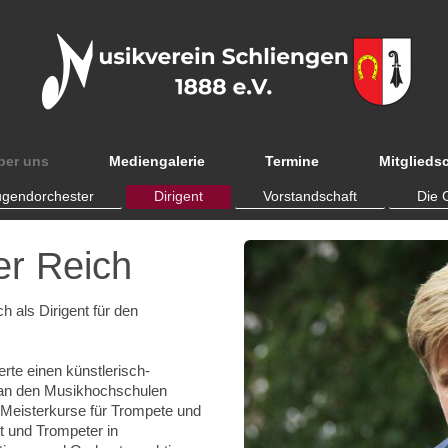
ber uns
Mediengalerie
Termine
Mitglieds
ugendorchester
Dirigent
Vorstandschaft
Die 
er Reich
h als Dirigent für den
rte einen künstlerisch-
an den Musikhochschulen
Meisterkurse für Trompete und
st und Trompeter in